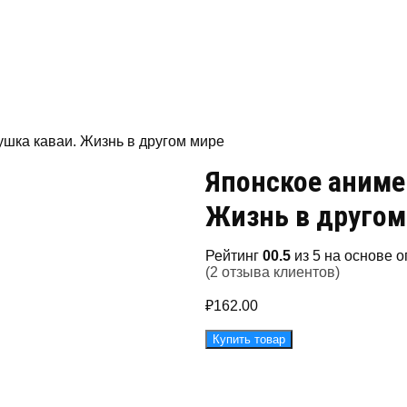
ушка каваи. Жизнь в другом мире
Японское аниме
Жизнь в другом
Рейтинг
5.00
из 5 на основе 
(
2
отзыва клиентов)
₽
162.00
Купить товар