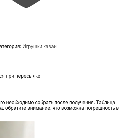
атегория:
Игрушки каваи
ся при пересылке.
Его необходимо собрать после получения. Таблица
а, обратите внимание, что возможна погрешность в