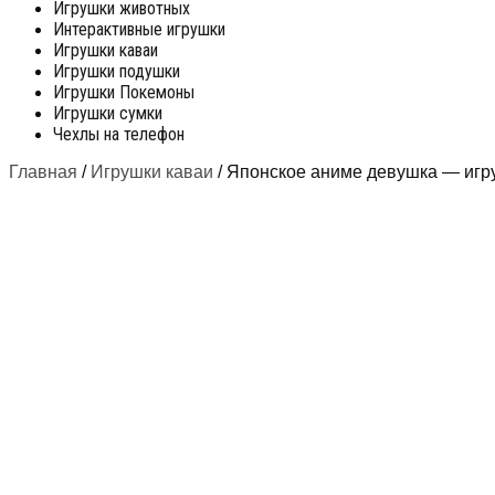
Игрушки животных
Интерактивные игрушки
Игрушки каваи
Игрушки подушки
Игрушки Покемоны
Игрушки сумки
Чехлы на телефон
Главная
/
Игрушки каваи
/ Японское аниме девушка — игр