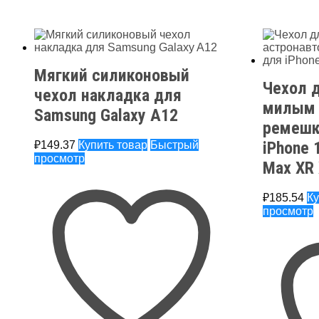
Мягкий силиконовый
Чехол 
чехол накладка для
милым 
Samsung Galaxy A12
ремешк
iPhone 
₽
149.37
Купить товар
Быстрый
просмотр
Max XR 
₽
185.54
Ку
просмотр