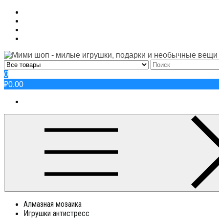
Skip
to
content
0
₽0.00
Алмазная мозаика
Игрушки антистресс