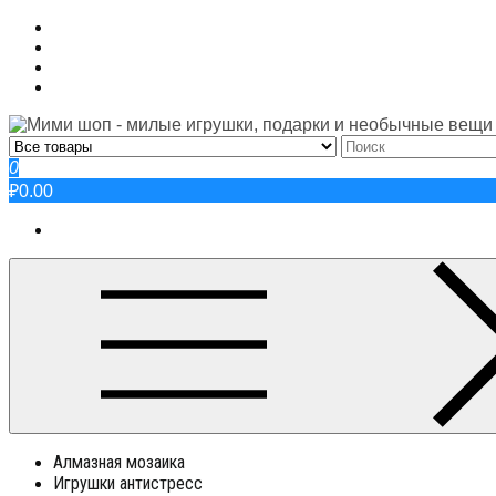
Skip
to
content
0
₽0.00
Алмазная мозаика
Игрушки антистресс