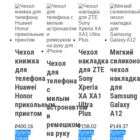
Чехол
Чехол
Мягкий
книжка
накладка
силикон
Чехол
для
для ZTE
чехол
для
телефона
Sony
накладка
телефона
Huawei
Xperia
для
с
Honor
XA XA1
Samsung
милым
прикольным
Ultra
Galaxy
астронавтом
принтом
Plus
A12
и
ремешком
₽
400.16
₽
158.02
₽
149.37
на руку
Купить
Купить
Купить
товар
товар
товар