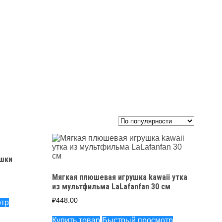
шки
Мягкая плюшевая игрушка kawaii утка
из мультфильма LaLafanfan 30 см
₽
448.00
тр
Купить товар
Быстрый просмотр