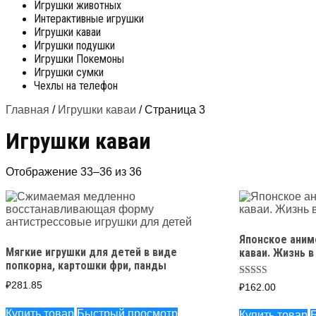
Игрушки животных
Интерактивные игрушки
Игрушки каваи
Игрушки подушки
Игрушки Покемоны
Игрушки сумки
Чехлы на телефон
Главная
/
Игрушки каваи
/ Страница 3
Игрушки каваи
Сортировка:
Отображение 33–36 из 36
по
популярности
Японское аним
Мягкие игрушки для детей в виде
каваи. Жизнь в
попкорна, картошки фри, панды
Оценка
₽
281.85
₽
162.00
5.00
из 5
Купить товар
Быстрый просмотр
Купить товар