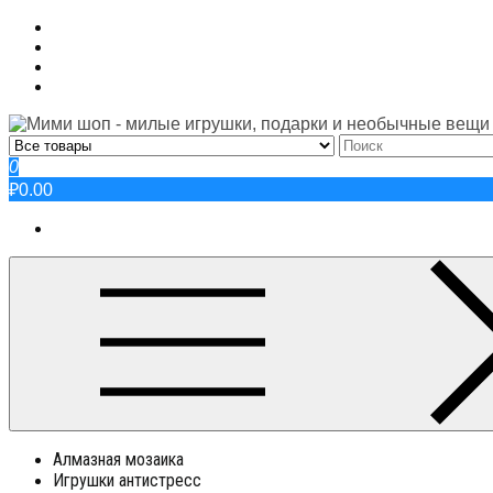
Skip
to
content
0
₽0.00
Алмазная мозаика
Игрушки антистресс